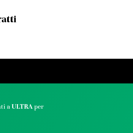
atti
ati a
ULTRA
per