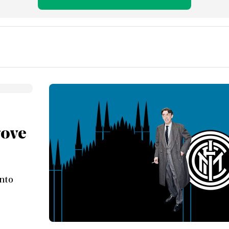
rove
onto