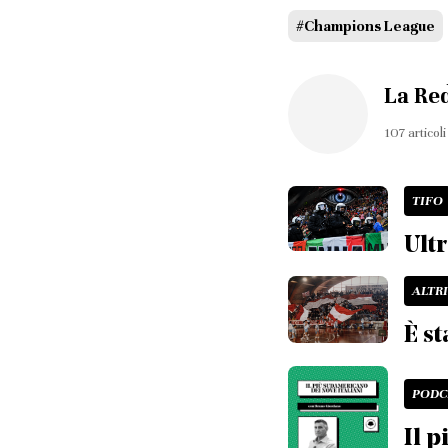
#Champions League
La Re
107 articoli
TIFO
Ultr
ALTR
È st
PODC
Il p