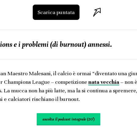
Scarica puntata
ns e i problemi (di burnout) annessi.
ran Maestro Malesani, il calcio è ormai “diventato una giun
er Champions League – competizione
nata vecchia
– non è
s. La mucca non ha più latte, ma la si continua a spremer
si e calciatori rischiano il burnout.
ascolta il podcast integrale
(20′)