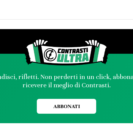
disci, rifletti. Non perderti in un click, abbon
ricevere il meglio di Contrasti.
ABBONATI