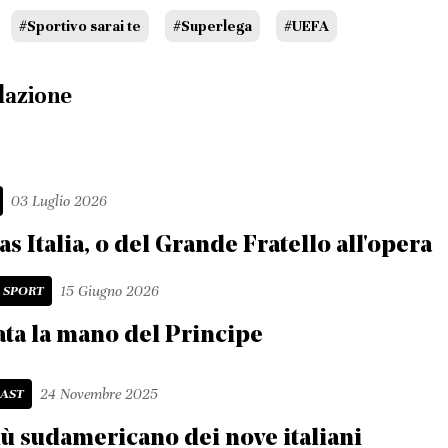
#Sportivo sarai te
#Superlega
#UEFA
dazione
03 Luglio 2026
as Italia, o del Grande Fratello all'opera
I SPORT
15 Giugno 2026
ata la mano del Principe
AST
24 Novembre 2025
iù sudamericano dei nove italiani