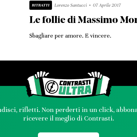
RITRATTI
Lorenzo Santucci
07 Aprile 2017
Le follie di Massimo Mor
Sbagliare per amore. E vincere.
disci, rifletti. Non perderti in un click, abbon
ricevere il meglio di Contrasti.