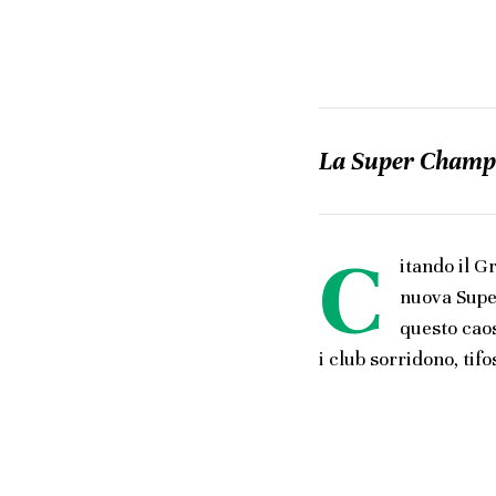
La Super Champio
C
itando il G
nuova Sup
questo cao
i club sorridono, tifo