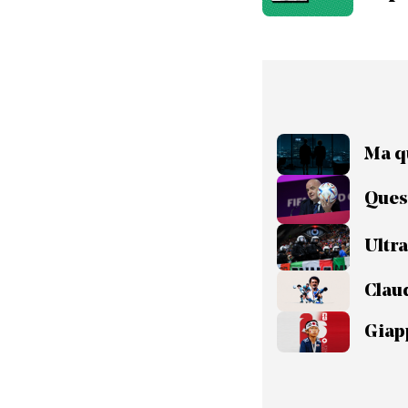
Ma q
Quest
Ultra
Claud
Giapp