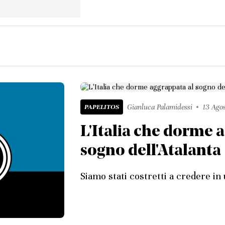
PAPELITOS
Gianluca Palamidessi
13 Ago
L'Italia che dorme 
sogno dell'Atalanta
Siamo stati costretti a credere in