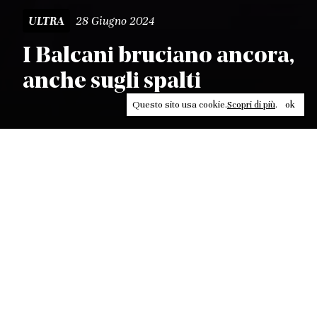
28 Giugno 2024
ULTRA
I Balcani bruciano ancora,
anche sugli spalti
Questo sito usa cookie.
Scopri di più
.
ok
Leggi, approfondisci, rifletti. Non perderti
in un click, abbonati a
ULTRA
per ricevere
il meglio di Contrasti.
ABBONATI