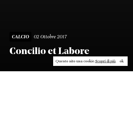
02 Ottobre 2017
CALCIO
Concilio et Labore
Questo sito usa cookie.
Scopri di più
.
ok
Leggi, approfondisci, rifletti. Non perderti
in un click, abbonati a
ULTRA
per ricevere
il meglio di Contrasti.