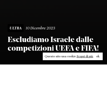
10 Dicembre 2023
ULTRA
Escludiamo Israele dalle
competizioni UEFA e FIFA!
Questo sito usa cookie.
Scopri di più
.
ok
Leggi, approfondisci, rifletti. Non perderti
in un click, abbonati a
ULTRA
per ricevere