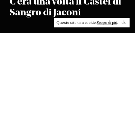
C'era una volta il Castel di
Sangro di Jaconi
Questo sito usa cookie.
Scopri di più
.
ok
Leggi, approfondisci, rifletti. Non perderti
in un click, abbonati a
ULTRA
per ricevere
il meglio di Contrasti.
ABBONATI