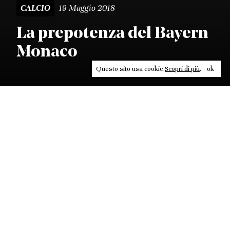
19 Maggio 2018
CALCIO
La prepotenza del Bayern
Monaco
Questo sito usa cookie.
Scopri di più
.
ok
Leggi, approfondisci, rifletti. Non perderti
in un click, abbonati a
ULTRA
per ricevere
il meglio di Contrasti.
ABBONATI