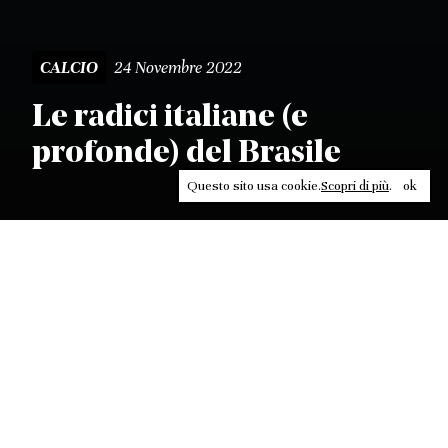
24 Novembre 2022
CALCIO
Le radici italiane (e
profonde) del Brasile
Questo sito usa cookie.
Scopri di più
.
ok
Leggi, approfondisci, rifletti. Non perderti
in un click, abbonati a
ULTRA
per ricevere
il meglio di Contrasti.