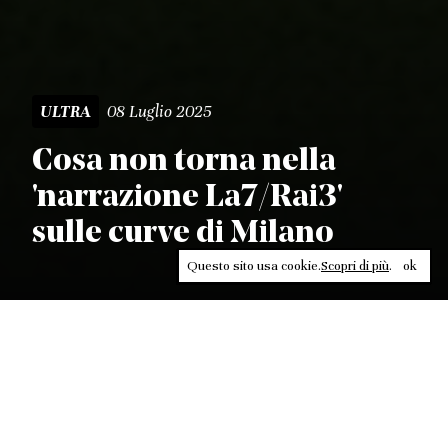
08 Luglio 2025
ULTRA
Cosa non torna nella
'narrazione La7/Rai3'
sulle curve di Milano
Questo sito usa cookie.
Scopri di più
.
ok
Leggi, approfondisci, rifletti. Non perderti