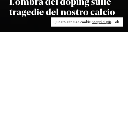
L'ombra del doping sulle
tragedie del nostro calcio
Questo sito usa cookie.
Scopri di più
.
ok
Leggi, approfondisci, rifletti. Non perderti
in un click, abbonati a
ULTRA
per ricevere
il meglio di Contrasti.
ABBONATI