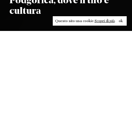
Podgorica, dove il tifo è
cultura
Questo sito usa cookie.
Scopri di più
.
ok
Leggi, approfondisci, rifletti. Non perderti
in un click, abbonati a
ULTRA
per ricevere
il meglio di Contrasti.
ABBONATI