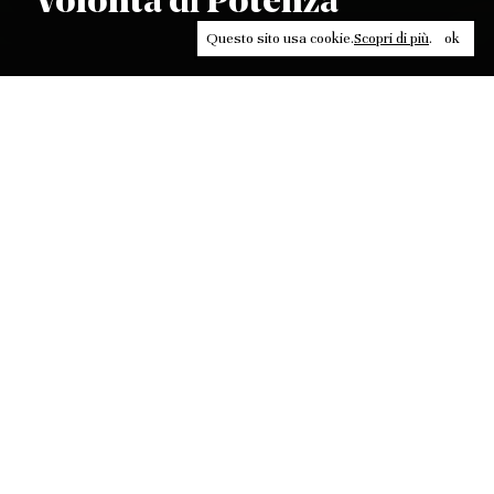
Volontà di Potenza
Questo sito usa cookie.
Scopri di più
.
ok
Leggi, approfondisci, rifletti. Non perderti
in un click, abbonati a
ULTRA
per ricevere
il meglio di Contrasti.
ABBONATI