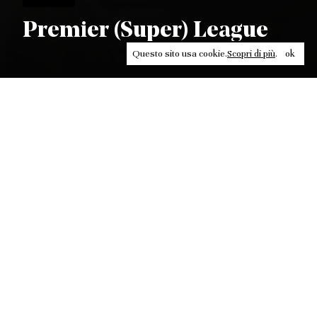
Premier (Super) League
Questo sito usa cookie.
Scopri di più
.
ok
Leggi, approfondisci, rifletti. Non perderti
in un click, abbonati a
ULTRA
per ricevere
il meglio di Contrasti.
ABBONATI