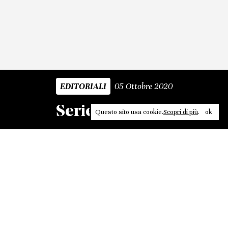
05 Ottobre 2020
EDITORIALI
Serie ASL
Questo sito usa cookie.
Scopri di più
.
ok
Leggi, approfondisci, rifletti. Non perderti
in un click, abbonati a
ULTRA
per ricevere
il meglio di Contrasti.