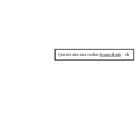
Questo sito usa cookie.
Scopri di più
.
ok
Contrasti, rivista sportiva di approfondimento culturale, è una
testata giornalistica registrata al Tribunale di Roma n.135/2020 del