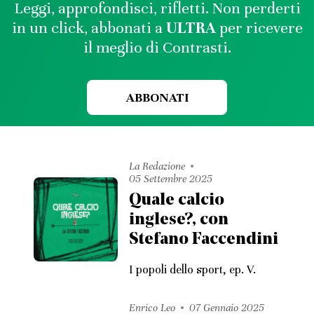
Leggi, approfondisci, rifletti. Non perderti
in un click, abbonati a
ULTRA
per ricevere
il meglio di Contrasti.
ABBONATI
La Redazione
05 Settembre 2025
Quale calcio
inglese?, con
Stefano Faccendini
I popoli dello sport, ep. V.
Enrico Leo
07 Gennaio 2025