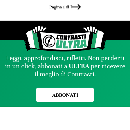
Pagina
1
di 7
Leggi, approfondisci, rifletti. Non perderti
in un click, abbonati a
ULTRA
per ricevere
il meglio di Contrasti.
ABBONATI