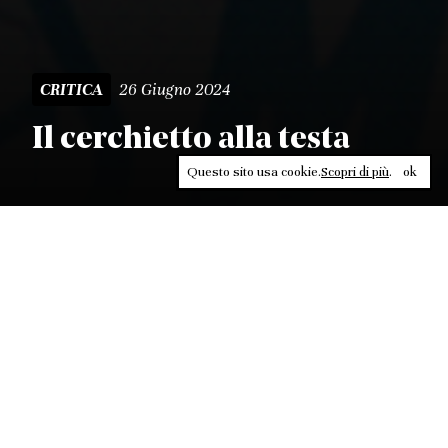
26 Giugno 2024
CRITICA
Il cerchietto alla testa
Questo sito usa cookie.
Scopri di più
.
ok
Leggi, approfondisci, rifletti. Non perderti
in un click, abbonati a
ULTRA
per ricevere
il meglio di Contrasti.