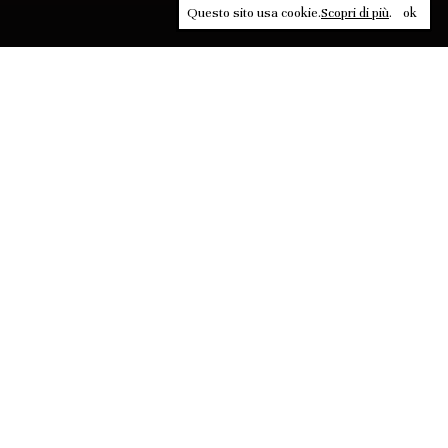
Questo sito usa cookie.
Scopri di più
.
ok
Leggi, approfondisci, rifletti. Non perderti
in un click, abbonati a
ULTRA
per ricevere
il meglio di Contrasti.
ABBONATI