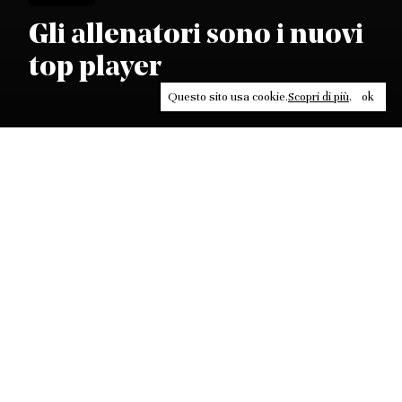
Gli allenatori sono i nuovi
top player
Questo sito usa cookie.
Scopri di più
.
ok
Leggi, approfondisci, rifletti. Non perderti
in un click, abbonati a
ULTRA
per ricevere
il meglio di Contrasti.
ABBONATI