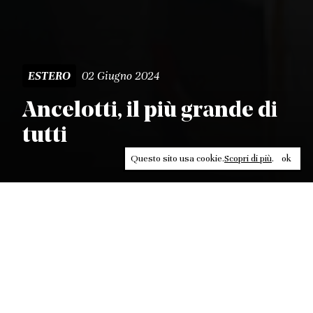
02 Giugno 2024
ESTERO
Ancelotti, il più grande di
tutti
Questo sito usa cookie.
Scopri di più
.
ok
Leggi, approfondisci, rifletti. Non perderti
in un click, abbonati a
ULTRA
per ricevere
il meglio di Contrasti.