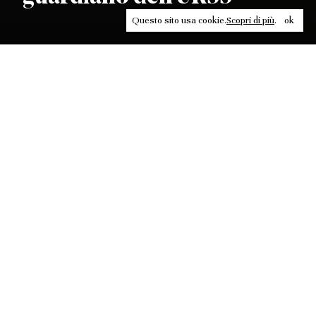
Questo sito usa cookie.
Scopri di più
.
ok
Leggi, approfondisci, rifletti. Non perderti
in un click, abbonati a
ULTRA
per ricevere
il meglio di Contrasti.
ABBONATI