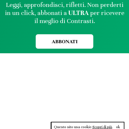
Leggi, approfondisci, rifletti. Non perderti
in un click, abbonati a
ULTRA
per ricevere
il meglio di Contrasti.
ABBONATI
Questo sito usa cookie.
Scopri di più
.
ok