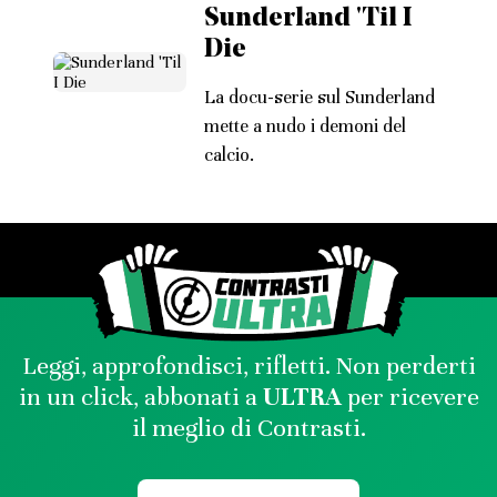
Sunderland 'Til I
Die
La docu-serie sul Sunderland
mette a nudo i demoni del
calcio.
Leggi, approfondisci, rifletti. Non perderti
in un click, abbonati a
ULTRA
per ricevere
il meglio di Contrasti.