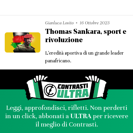
Gianluca Losito
16 Ottobre 2023
Thomas Sankara, sport e
rivoluzione
L'eredità sportiva di un grande leader
panafricano.
Leggi, approfondisci, rifletti. Non perderti
in un click, abbonati a
ULTRA
per ricevere
il meglio di Contrasti.