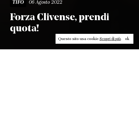
06 Agosto 2022
TIFO
Forza Clivense, prendi
quota!
Questo sito usa cookie.
Scopri di più
.
ok
Leggi, approfondisci, rifletti. Non perderti
in un click, abbonati a
ULTRA
per ricevere
il meglio di Contrasti.
ABBONATI