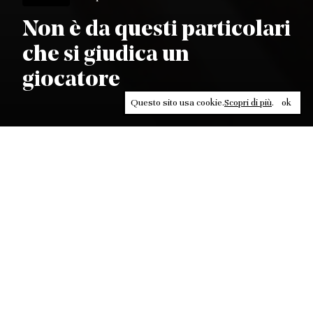
Non è da questi particolari
che si giudica un
giocatore
Questo sito usa cookie.
Scopri di più
.
ok
Leggi, approfondisci, rifletti. Non perderti
in un click, abbonati a
ULTRA
per ricevere
il meglio di Contrasti.
ABBONATI