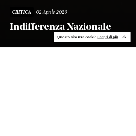
02 Aprile 2026
CRITICA
Indifferenza Nazionale
Questo sito usa cookie.
Scopri di più
.
ok
Leggi, approfondisci, rifletti. Non perderti
in un click, abbonati a
ULTRA
per ricevere
il meglio di Contrasti.
ABBONATI