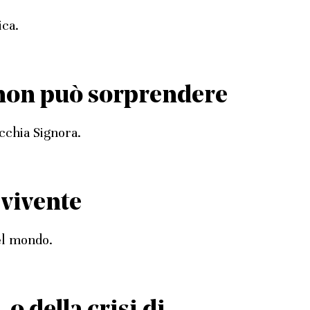
ica.
s non può sorprendere
ecchia Signora.
 vivente
el mondo.