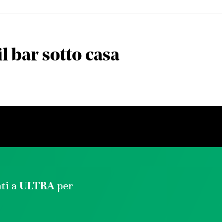
il bar sotto casa
ati a
ULTRA
per