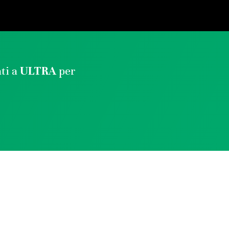
ati a
ULTRA
per