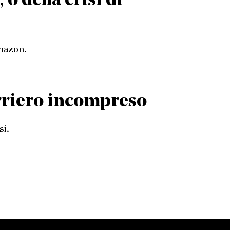
 o della crisi di
Amazon.
rriero incompreso
si.