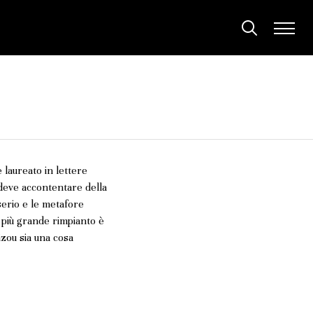
e laureato in lettere
 deve accontentare della
serio e le metafore
uo più grande rimpianto è
izou sia una cosa