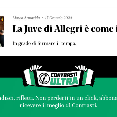
Marco Armocida
17 Gennaio 2024
La Juve di Allegri è come 
In grado di fermare il tempo.
disci, rifletti. Non perderti in un click, abbon
ricevere il meglio di Contrasti.