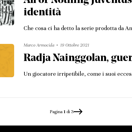
All or Nothing Juventus,
identità
Che cosa ci ha detto la serie prodotta da 
Marco Armocida
19 Ottobre 2021
Radja Nainggolan, gue
Un giocatore irripetibile, come i suoi ecces
Pagina
1
di 3