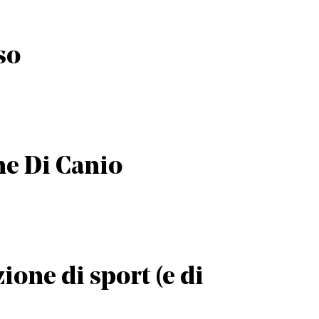
so
ne Di Canio
ione di sport (e di