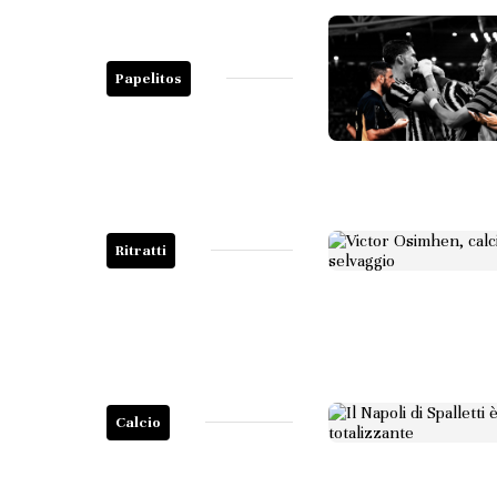
Papelitos
Ritratti
Calcio