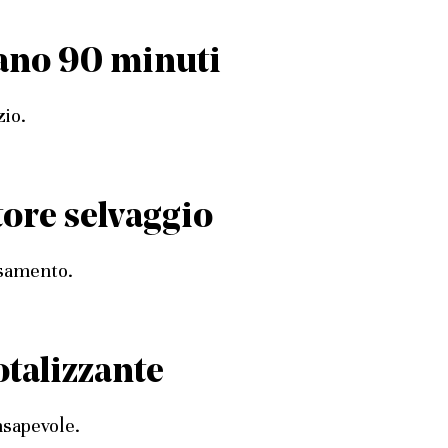
rano 90 minuti
zio.
tore selvaggio
nsamento.
totalizzante
nsapevole.