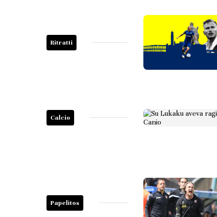
Ritratti
Calcio
Papelitos