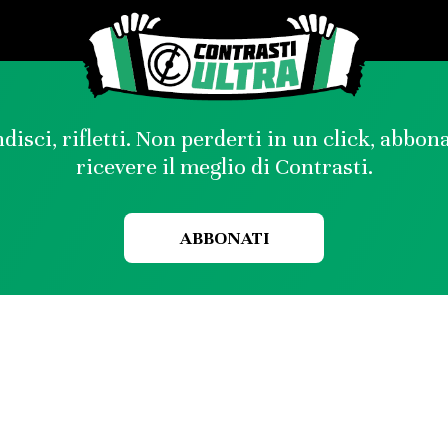
disci, rifletti. Non perderti in un click, abbon
ricevere il meglio di Contrasti.
ABBONATI