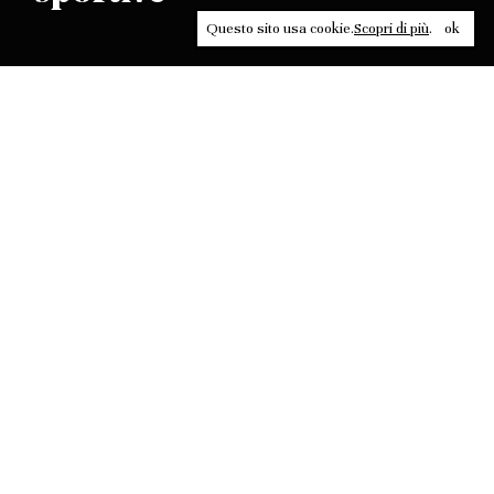
Questo sito usa cookie.
Scopri di più
.
ok
Leggi, approfondisci, rifletti. Non perderti
in un click, abbonati a
ULTRA
per ricevere
il meglio di Contrasti.
ABBONATI