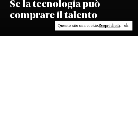
Se la tecnologia può
comprare il talento
Questo sito usa cookie.
Scopri di più
.
ok
Leggi, approfondisci, rifletti. Non perderti
in un click, abbonati a
ULTRA
per ricevere
il meglio di Contrasti.
ABBONATI