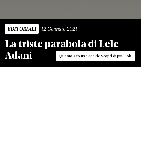
12 Gennaio 2021
EDITORIALI
La triste parabola di Lele
Adani
Questo sito usa cookie.
Scopri di più
.
ok
Leggi, approfondisci, rifletti. Non perderti
in un click, abbonati a
ULTRA
per ricevere
il meglio di Contrasti.