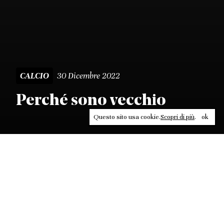
30 Dicembre 2022
CALCIO
Perché sono vecchio
Questo sito usa cookie.
Scopri di più
.
ok
Leggi, approfondisci, rifletti. Non perderti
in un click, abbonati a
ULTRA
per ricevere