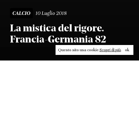
10 Luglio 2018
CALCIO
La mistica del rigore.
Francia-Germania 82
Questo sito usa cookie.
Scopri di più
.
ok
Leggi, approfondisci, rifletti. Non perderti
in un click, abbonati a
ULTRA
per ricevere
il meglio di Contrasti.